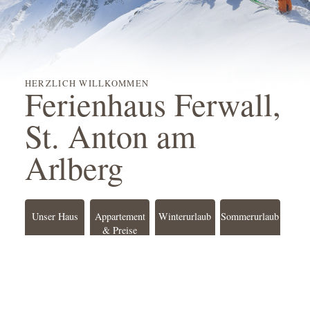
HERZLICH WILLKOMMEN
Ferienhaus Ferwall,
St. Anton am
Arlberg
Unser Haus
Appartement
Winterurlaub
Sommerurlaub
& Preise